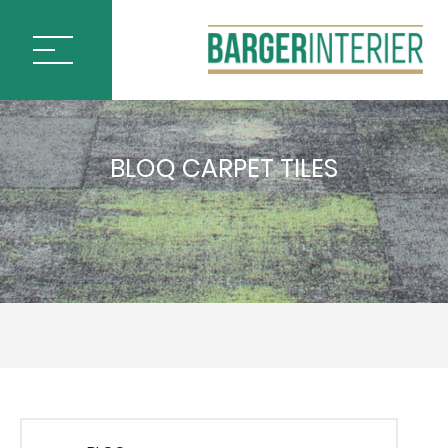
ÚVOD
BLOQ CARPET TILES
PODLAHOVÉ KRYTINY
BLOQ CARPET TILES
LEGEND
WORKPLACE
BINARY
RELIEF
TRINITY