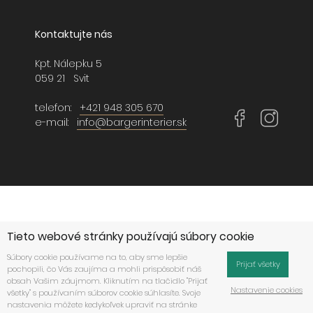
Kontaktujte nás
Kpt. Nálepku 5
059 21 Svit
telefon:
+421 948 305 670
e-mail:
info@bargerinterier.sk
Tieto webové stránky používajú súbory cookie
Súbory cookie používame na to, aby sme lepšie
Prijať všetky
pochopili, čo Vás zaujíma a mohli prispôsobiť náš
obsah Vašim záujmom. Kliknutím na tlačidlo "Prijať
Nastavenie cookies
všetky" s používaním súborov cookie súhlasíte. Svoje
nastavenia môžete kedykoľvek upraviť na stránke