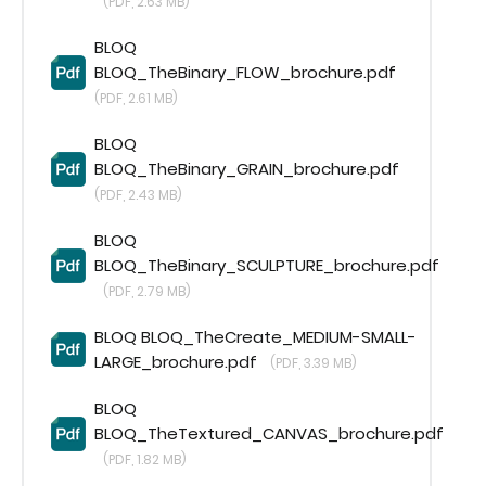
(PDF, 2.63 MB)
O NÁS
BLOQ
KONTAKTY
BLOQ_TheBinary_FLOW_brochure.pdf
(PDF, 2.61 MB)
BLOQ
BLOQ_TheBinary_GRAIN_brochure.pdf
(PDF, 2.43 MB)
BLOQ
BLOQ_TheBinary_SCULPTURE_brochure.pdf
(PDF, 2.79 MB)
BLOQ BLOQ_TheCreate_MEDIUM-SMALL-
LARGE_brochure.pdf
(PDF, 3.39 MB)
BLOQ
BLOQ_TheTextured_CANVAS_brochure.pdf
(PDF, 1.82 MB)