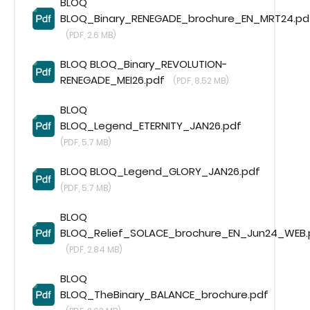
BLOQ
TEXTURED
BLOQ_Binary_RENEGADE_brochure_EN_MRT24.pd
(PDF, 2.6 MB)
CREATE
BLOQ BLOQ_Binary_REVOLUTION-
IVC by Mohawk
RENEGADE_MEI26.pdf
(PDF, 8.52 MB)
MILLIKEN CARPET TILES
BLOQ
MODULYSS CARPET TILES
BLOQ_Legend_ETERNITY_JAN26.pdf
(PDF, 5.7 MB)
LVT IVC Loose Lay
BLOQ BLOQ_Legend_GLORY_JAN26.pdf
LVT MILLIKEN Loose Lay
(PDF, 5.7 MB)
LVT MILLIKEN WOVEN VINYL
BLOQ
LVT MODULYSS Loose Lay
BLOQ_Relief_SOLACE_brochure_EN_Jun24_WEB.
(PDF, 2.84 MB)
BLOG
BLOQ
FOTOGALÉRIA
BLOQ_TheBinary_BALANCE_brochure.pdf