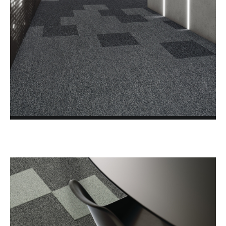
MILLENNIUM NXTGEN
MODUS
MOTION
PLUS
ROCKET
VINTAGE
VISION
LVT IVC Loose Lay
LVT MILLIKEN Loose Lay
LVT MILLIKEN WOVEN VINYL
LVT MODULYSS Loose Lay