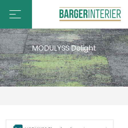
ÚVOD
MODULYSS Delight
PODLAHOVÉ KRYTINY
BLOQ CARPET TILES
IVC by Mohawk
MILLIKEN CARPET TILES
MODULYSS CARPET TILES
&
ARTCORE