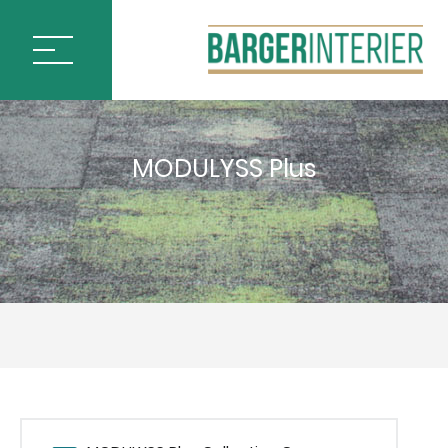
ÚVOD
MODULYSS Plus
PODLAHOVÉ KRYTINY
BLOQ CARPET TILES
IVC by Mohawk
MILLIKEN CARPET TILES
MODULYSS CARPET TILES
&
ARTCORE