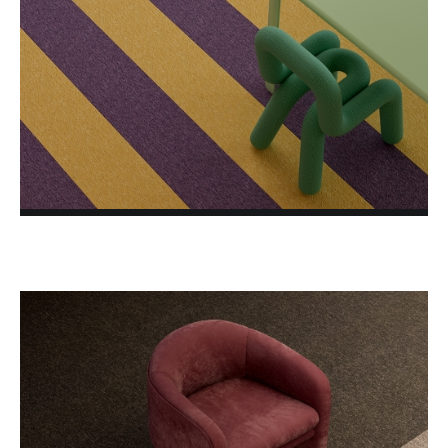
LVT MODULYSS Loose Lay
BLOG
FOTOGALÉRIA
O NÁS
KONTAKTY