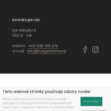
Kontaktujte nás
Kpt. Nálepku 5
059 21 Svit
telefon:
+421 948 305 670
e-mail:
info@bargerinterier.sk
Tieto webové stránky používajú súbory cookie
Súbory cookie používame na to, aby sme lepšie
Prijať všetky
pochopili, čo Vás zaujíma a mohli prispôsobiť náš
obsah Vašim záujmom. Kliknutím na tlačidlo "Prijať
Nastavenie cookies