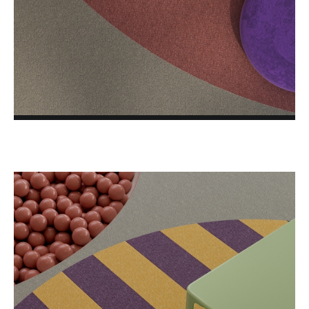
PLUS
ARTUS
FORMA
MONOS
TEXTURA
ROCKET
VINTAGE
VISION
LVT IVC Loose Lay
LVT MILLIKEN Loose Lay
LVT MILLIKEN WOVEN VINYL